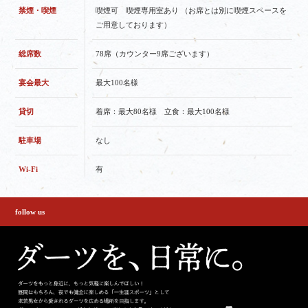
禁煙・喫煙
喫煙可 喫煙専用室あり （お席とは別に喫煙スペースを
ご用意しております）
総席数
78席（カウンター9席ございます）
宴会最大
最大100名様
貸切
着席：最大80名様 立食：最大100名様
駐車場
なし
Wi-Fi
有
follow us