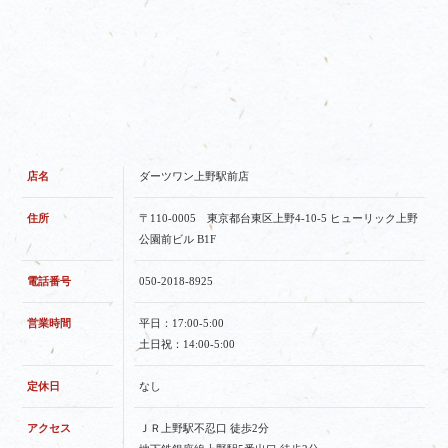
店名
ダーツワン上野駅前店
住所
〒110-0005 東京都台東区上野4-10-5 ヒューリック上野
公園前ビル B1F
電話番号
050-2018-8925
営業時間
平日：17:00-5:00
土日祝：14:00-5:00
定休日
なし
アクセス
ＪＲ上野駅不忍口 徒歩2分