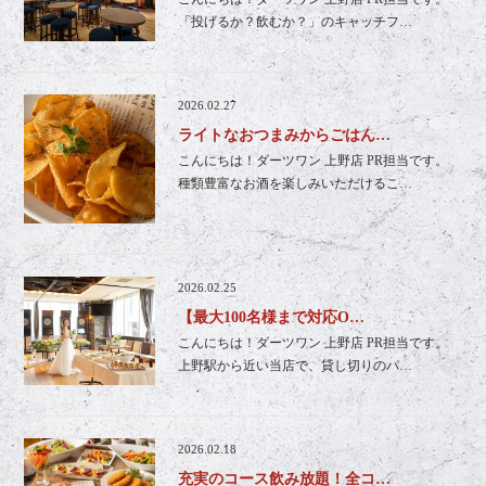
「投げるか？飲むか？」のキャッチフ…
2026.02.27
ライトなおつまみからごはん…
こんにちは！ダーツワン 上野店 PR担当です。
種類豊富なお酒を楽しみいただけるこ…
2026.02.25
【最大100名様まで対応O…
こんにちは！ダーツワン 上野店 PR担当です。
上野駅から近い当店で、貸し切りのパ…
2026.02.18
充実のコース飲み放題！全コ…