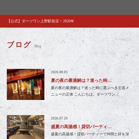
【公式】ダーツワン上野駅前店
>
2026年
ブログ
Blog
2026.08.05
夏の夜の最適解は？迷った時…
夏の夜の最適解は？迷った時に選ぶべき王道メ
ニューの正体 こんにちは。ダーツワン…
2026.07.29
盛夏の高揚感！貸切パーティ…
盛夏の高揚感！貸切パーティーで仲間と絆を深