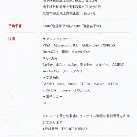
地下鉄銀座線上野駅5番出口 徒歩2分
地下鉄日比谷線上野駅5番出口 徒歩2分
京成本線京成上野駅正面口 徒歩2分
平均予算
2,000円(通常平均)／3,000円(宴会平均)
決済
▼クレジットカード
VISA、Mastercard、JCB、AMERICAN EXPRESS、
DinersClub、銀聯、discoverCard
▼QR決済
PayPay、d払い、auPay、楽天Pay、メルペイ、ALIPAY、
WeChat Pay、クイックペイ
▼交通系IC
PASMO、suica、Kitaca、TOICA、manaca、ICOCA、
SUGOCA、nimoca、はやかけん
▼電子マネー
ID
※レシート及び領収書にインボイス制度の登録番号を印字
しております
●登録番号：T6010701005431