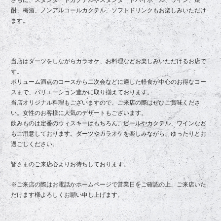
さらに、スタンダードカクテルやスタンダードハイボール、ワイン、焼
酎、梅酒、ノンアルコールカクテル、ソフトドリンクもお楽しみいただけ
ます。
当店はダーツをしながらカラオケ、お料理などお楽しみいただけるお店で
す。
ボリューム満点のコースから二次会などに適した軽食が中心のお得なコー
スまで、バリエーション豊かに取り揃えております。
当店オリジナル料理もございますので、ご来店の際はぜひご賞味くださ
い。女性のお客様に人気のデザートもございます。
飲みものは定番のウィスキーはもちろん、ビールやカクテル、ワインなど
もご用意しております。ダーツやカラオケを楽しみながら、ゆったりとお
過ごしください。
皆さまのご来店心よりお待ちしております。
※ご来店の際はお電話かホームページで営業日をご確認の上、ご来店いた
だけます様よろしくお願い申し上げます。