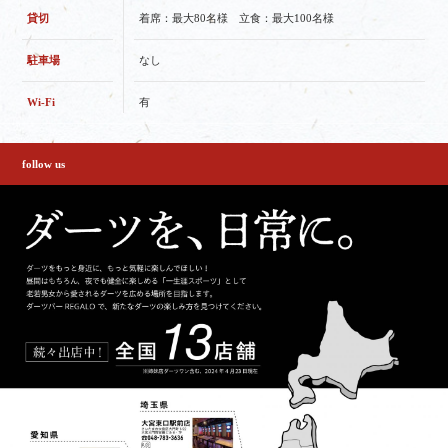
貸切
着席：最大80名様 立食：最大100名様
駐車場
なし
Wi-Fi
有
follow us