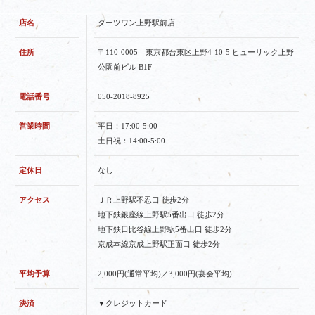
店名
ダーツワン上野駅前店
住所
〒110-0005 東京都台東区上野4-10-5 ヒューリック上野
公園前ビル B1F
電話番号
050-2018-8925
営業時間
平日：17:00-5:00
土日祝：14:00-5:00
定休日
なし
アクセス
ＪＲ上野駅不忍口 徒歩2分
地下鉄銀座線上野駅5番出口 徒歩2分
地下鉄日比谷線上野駅5番出口 徒歩2分
京成本線京成上野駅正面口 徒歩2分
平均予算
2,000円(通常平均)／3,000円(宴会平均)
決済
▼クレジットカード