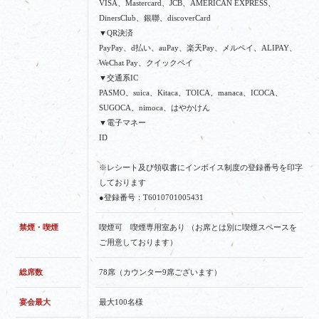
VISA、Mastercard、JCB、AMERICAN EXPRESS、
DinersClub、銀聯、discoverCard
▼QR決済
PayPay、d払い、auPay、楽天Pay、メルペイ、ALIPAY、
WeChat Pay、クイックペイ
▼交通系IC
PASMO、suica、Kitaca、TOICA、manaca、ICOCA、
SUGOCA、nimoca、はやかけん
▼電子マネー
ID
※レシート及び領収書にインボイス制度の登録番号を印字
しております
●登録番号：T6010701005431
禁煙・喫煙
喫煙可 喫煙専用室あり （お席とは別に喫煙スペースを
ご用意しております）
総席数
78席（カウンター9席ございます）
宴会最大
最大100名様