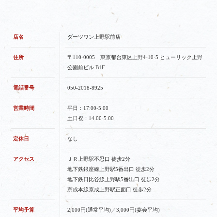
店名
ダーツワン上野駅前店
住所
〒110-0005 東京都台東区上野4-10-5 ヒューリック上野
公園前ビル B1F
電話番号
050-2018-8925
営業時間
平日：17:00-5:00
土日祝：14:00-5:00
定休日
なし
アクセス
ＪＲ上野駅不忍口 徒歩2分
地下鉄銀座線上野駅5番出口 徒歩2分
地下鉄日比谷線上野駅5番出口 徒歩2分
京成本線京成上野駅正面口 徒歩2分
平均予算
2,000円(通常平均)／3,000円(宴会平均)