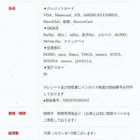
決済
▼クレジットカード
VISA、Mastercard、JCB、AMERICAN EXPRESS、
DinersClub、銀聯、discoverCard
▼QR決済
PayPay、d払い、auPay、楽天Pay、メルペイ、ALIPAY、
WeChat Pay、クイックペイ
▼交通系IC
PASMO、suica、Kitaca、TOICA、manaca、ICOCA、
SUGOCA、nimoca、はやかけん
▼電子マネー
ID
※レシート及び領収書にインボイス制度の登録番号を印字
しております
●登録番号：T6010701005431
禁煙・喫煙
喫煙可 喫煙専用室あり （お席とは別に喫煙スペースを
ご用意しております）
総席数
78席（カウンター9席ございます）