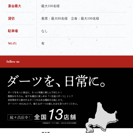
宴会最大
最大100名様
貸切
着席：最大80名様 立食：最大100名様
駐車場
なし
Wi-Fi
有
follow us