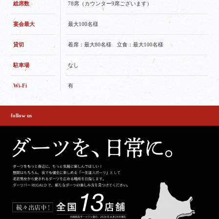
総席数
78席（カウンター9席ございます）
宴会最大
最大100名様
貸切
着席：最大80名様 立食：最大100名様
駐車場
なし
Wi-Fi
有
follow us