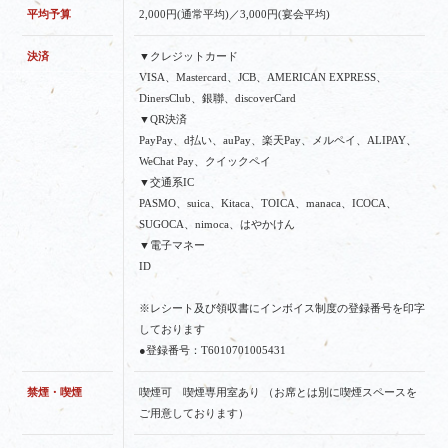
平均予算
2,000円(通常平均)／3,000円(宴会平均)
決済
▼クレジットカード
VISA、Mastercard、JCB、AMERICAN EXPRESS、
DinersClub、銀聯、discoverCard
▼QR決済
PayPay、d払い、auPay、楽天Pay、メルペイ、ALIPAY、
WeChat Pay、クイックペイ
▼交通系IC
PASMO、suica、Kitaca、TOICA、manaca、ICOCA、
SUGOCA、nimoca、はやかけん
▼電子マネー
ID
※レシート及び領収書にインボイス制度の登録番号を印字
しております
●登録番号：T6010701005431
禁煙・喫煙
喫煙可 喫煙専用室あり （お席とは別に喫煙スペースを
ご用意しております）