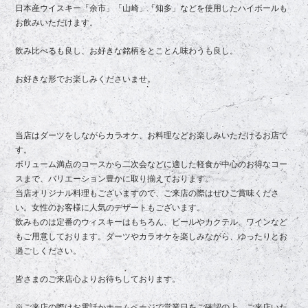
日本産ウイスキー「余市」「山崎」「知多」などを使用したハイボールも
お飲みいただけます。
飲み比べるも良し、お好きな銘柄をとことん味わうも良し。
お好きな形でお楽しみくださいませ。
当店はダーツをしながらカラオケ、お料理などお楽しみいただけるお店で
す。
ボリューム満点のコースから二次会などに適した軽食が中心のお得なコー
スまで、バリエーション豊かに取り揃えております。
当店オリジナル料理もございますので、ご来店の際はぜひご賞味くださ
い。女性のお客様に人気のデザートもございます。
飲みものは定番のウィスキーはもちろん、ビールやカクテル、ワインなど
もご用意しております。ダーツやカラオケを楽しみながら、ゆったりとお
過ごしください。
皆さまのご来店心よりお待ちしております。
※ご来店の際はお電話かホームページで営業日をご確認の上、ご来店いた