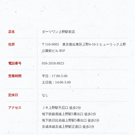
店名
ダーツワン上野駅前店
住所
〒110-0005 東京都台東区上野4-10-5 ヒューリック上野
公園前ビル B1F
電話番号
050-2018-8925
営業時間
平日：17:00-5:00
土日祝：14:00-5:00
定休日
なし
アクセス
ＪＲ上野駅不忍口 徒歩2分
地下鉄銀座線上野駅5番出口 徒歩2分
地下鉄日比谷線上野駅5番出口 徒歩2分
京成本線京成上野駅正面口 徒歩2分