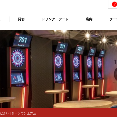
P
ス
貸切
ドリンク・フード
店内
クー
さい | ダーツワン上野店