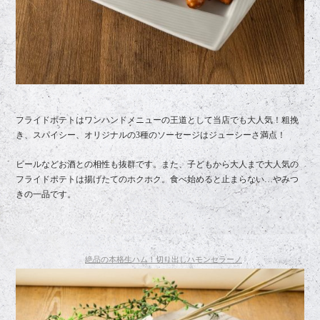
フライドポテトはワンハンドメニューの王道として当店でも大人気！粗挽
き、スパイシー、オリジナルの3種のソーセージはジューシーさ満点！
ビールなどお酒との相性も抜群です。また、子どもから大人まで大人気の
フライドポテトは揚げたてのホクホク。食べ始めると止まらない…やみつ
きの一品です。
絶品の本格生ハム！切り出しハモンセラーノ