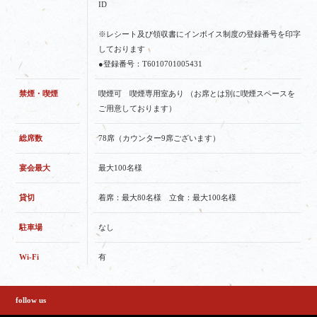
ID
※レシート及び領収書にインボイス制度の登録番号を印字
しております
●登録番号：T6010701005431
禁煙・喫煙
喫煙可 喫煙専用室あり （お席とは別に喫煙スペースを
ご用意しております）
総席数
78席（カウンター9席ございます）
宴会最大
最大100名様
貸切
着席：最大80名様 立食：最大100名様
駐車場
なし
Wi-Fi
有
follow us