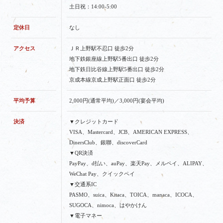
土日祝：14:00-5:00
定休日
なし
アクセス
ＪＲ上野駅不忍口 徒歩2分
地下鉄銀座線上野駅5番出口 徒歩2分
地下鉄日比谷線上野駅5番出口 徒歩2分
京成本線京成上野駅正面口 徒歩2分
平均予算
2,000円(通常平均)／3,000円(宴会平均)
決済
▼クレジットカード
VISA、Mastercard、JCB、AMERICAN EXPRESS、
DinersClub、銀聯、discoverCard
▼QR決済
PayPay、d払い、auPay、楽天Pay、メルペイ、ALIPAY、
WeChat Pay、クイックペイ
▼交通系IC
PASMO、suica、Kitaca、TOICA、manaca、ICOCA、
SUGOCA、nimoca、はやかけん
▼電子マネー