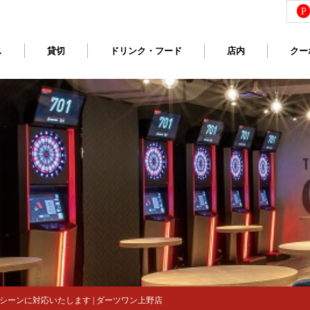
P
ス
貸切
ドリンク・フード
店内
クー
ーンに対応いたします | ダーツワン上野店