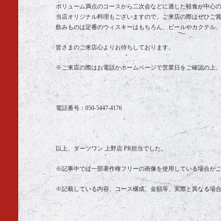
ボリューム満点のコースから二次会などに適した軽食が中心
当店オリジナル料理もございますので、ご来店の際はぜひご
飲みものは定番のウィスキーはもちろん、ビールやカクテル
皆さまのご来店心よりお待ちしております。
※ご来店の際はお電話かホームページで営業日をご確認の上
電話番号：
050-5447-4176
以上、ダーツワン 上野店 PR担当でした。
※記事中では一部著作権フリーの画像を使用している場合が
※記載している内容、コース構成、金額等、実際と異なる場