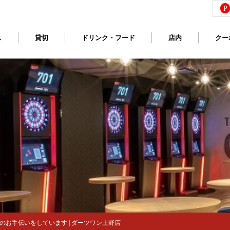
P
ス
貸切
ドリンク・フード
店内
クー
お手伝いをしています | ダーツワン上野店