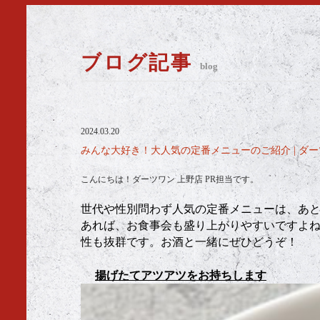
ブログ記事
blog
2024.03.20
みんな大好き！大人気の定番メニューのご紹介 | ダ
こんにちは！ダーツワン 上野店 PR担当です。
世代や性別問わず人気の定番メニューは、あ
あれば、お食事会も盛り上がりやすいですよ
性も抜群です。お酒と一緒にぜひどうぞ！
揚げたてアツアツをお持ちします