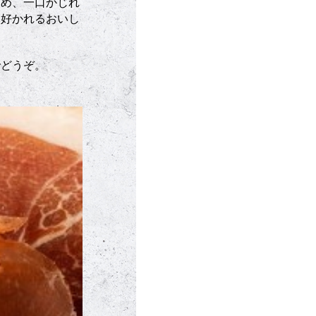
ため、一口かじれ
に好かれるおいし
でどうぞ。