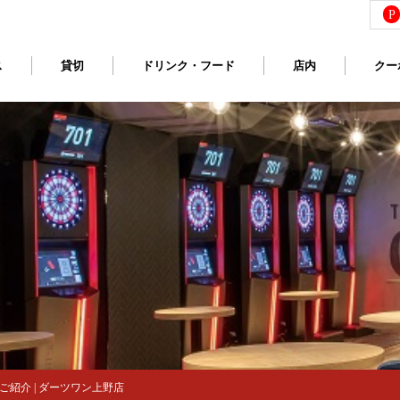
P
ス
貸切
ドリンク・フード
店内
クー
紹介 | ダーツワン上野店