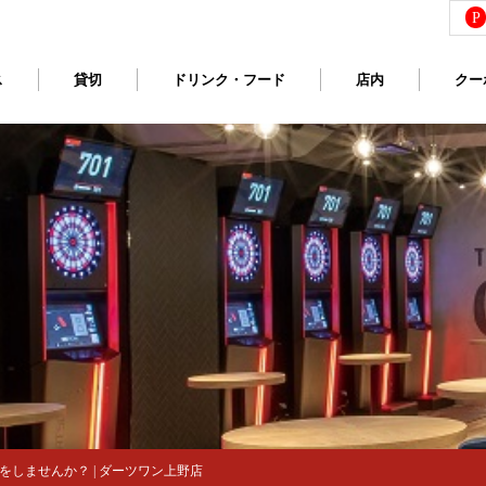
P
ス
貸切
ドリンク・フード
店内
クー
しませんか？ | ダーツワン上野店