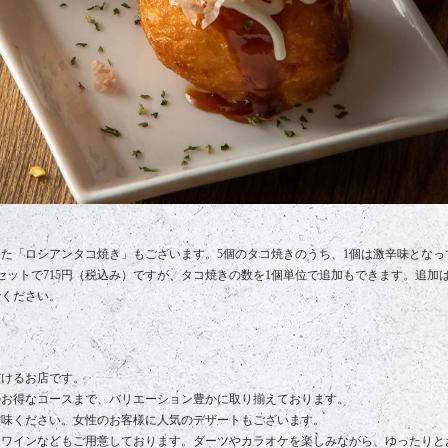
た「ロシアンタコ焼き」もございます。5個のタコ焼きのうち、1個は激辛味となっ
ットで715円（税込み）ですが、タコ焼きの数を1個単位で追加もできます。追加は1
でください。
だけるお店です。
のお得なコースまで、バリエーション豊かに取り揃えております。
賞味ください。女性のお客様に人気のデザートもございます。
、ワインなどもご用意しております。ダーツやカラオケを楽しみながら、ゆったりと