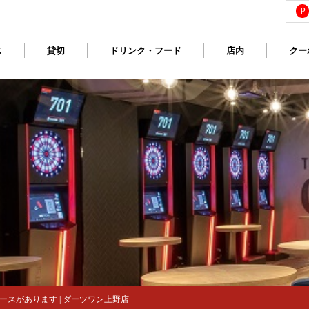
P
ス
貸切
ドリンク・フード
店内
クー
スがあります | ダーツワン上野店