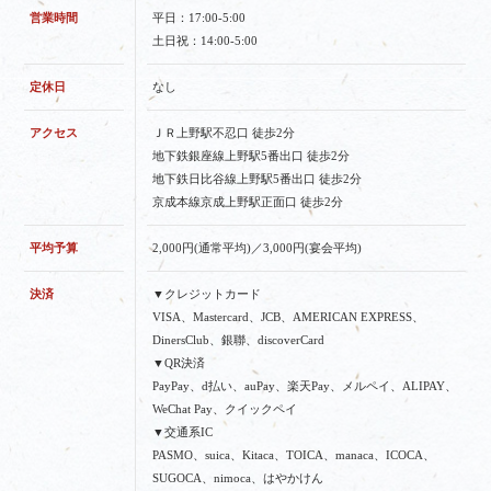
営業時間
平日：17:00-5:00
土日祝：14:00-5:00
定休日
なし
アクセス
ＪＲ上野駅不忍口 徒歩2分
地下鉄銀座線上野駅5番出口 徒歩2分
地下鉄日比谷線上野駅5番出口 徒歩2分
京成本線京成上野駅正面口 徒歩2分
平均予算
2,000円(通常平均)／3,000円(宴会平均)
決済
▼クレジットカード
VISA、Mastercard、JCB、AMERICAN EXPRESS、
DinersClub、銀聯、discoverCard
▼QR決済
PayPay、d払い、auPay、楽天Pay、メルペイ、ALIPAY、
WeChat Pay、クイックペイ
▼交通系IC
PASMO、suica、Kitaca、TOICA、manaca、ICOCA、
SUGOCA、nimoca、はやかけん