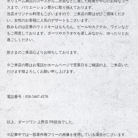
ボリューム満点のコースから二次会などに適した軽食が中心のお得なコー
スまで、バリエーション豊かに取り揃えております。
当店オリジナル料理もございますので、ご来店の際はぜひご賞味くださ
い。女性のお客様に人気のデザートもございます。
飲みものは定番のウィスキーはもちろん、ビールやカクテル、ワインなど
もご用意しております。ダーツやカラオケを楽しみながら、ゆったりとお
過ごしください。
皆さまのご来店心よりお待ちしております。
※ご来店の際はお電話かホームページで営業日をご確認の上、ご来店いた
だけます様よろしくお願い申し上げます。
電話番号：
050-5447-4176
以上、ダーツワン 上野店 PR担当でした。
※記事中では一部著作権フリーの画像を使用している場合がございます。