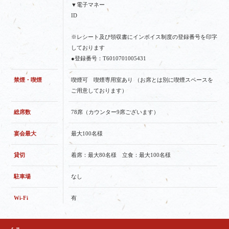
▼電子マネー
ID
※レシート及び領収書にインボイス制度の登録番号を印字
しております
●登録番号：T6010701005431
禁煙・喫煙
喫煙可 喫煙専用室あり （お席とは別に喫煙スペースを
ご用意しております）
総席数
78席（カウンター9席ございます）
宴会最大
最大100名様
貸切
着席：最大80名様 立食：最大100名様
駐車場
なし
Wi-Fi
有