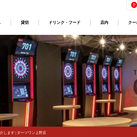
P
ス
貸切
ドリンク・フード
店内
クー
します | ダーツワン上野店