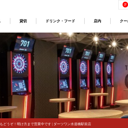
P
ス
貸切
ドリンク・フード
店内
クー
もどうぞ！明け方まで営業中です | ダーツワン水道橋駅前店