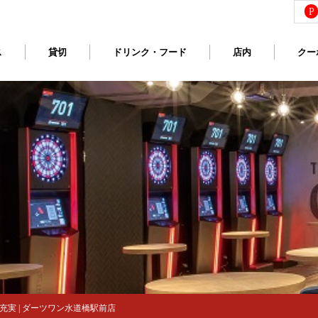
P
ス
貸切
ドリンク・フード
店内
クー
実 | ダーツワン水道橋駅前店