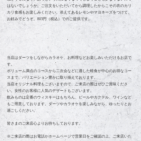
はないでしょうか。ご注文をいただいてから調理したからこその衣のカリ
カリ食感もお楽しみください。添えてあるレモンやマヨネーズをつけて、
お好みでどうぞ。803円（税込）でのご提供です。
当店はダーツをしながらカラオケ、お料理などお楽しみいただけるお店で
す。
ボリューム満点のコースから二次会などに適した軽食が中心のお得なコー
スまで、バリエーション豊かに取り揃えております。
当店オリジナル料理もございますので、ご来店の際はぜひご賞味くださ
い。女性のお客様に人気のデザートもございます。
飲みものは定番のウィスキーはもちろん、ビールやカクテル、ワインなど
もご用意しております。ダーツやカラオケを楽しみながら、ゆったりとお
過ごしください。
皆さまのご来店心よりお待ちしております。
※ご来店の際はお電話かホームページで営業日をご確認の上、ご来店いた