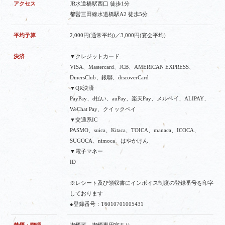
アクセス
JR水道橋駅西口 徒歩1分
都営三田線水道橋駅A2 徒歩5分
平均予算
2,000円(通常平均)／3,000円(宴会平均)
決済
▼クレジットカード
VISA、Mastercard、JCB、AMERICAN EXPRESS、
DinersClub、銀聯、discoverCard
▼QR決済
PayPay、d払い、auPay、楽天Pay、メルペイ、ALIPAY、
WeChat Pay、クイックペイ
▼交通系IC
PASMO、suica、Kitaca、TOICA、manaca、ICOCA、
SUGOCA、nimoca、はやかけん
▼電子マネー
ID
※レシート及び領収書にインボイス制度の登録番号を印字
しております
●登録番号：T6010701005431