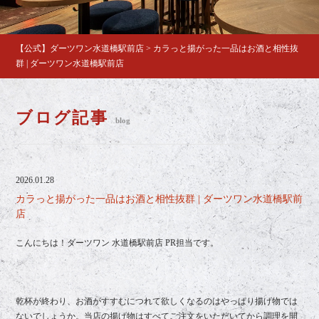
【公式】ダーツワン水道橋駅前店
>
カラっと揚がった一品はお酒と相性抜
群 | ダーツワン水道橋駅前店
ブログ記事
blog
2026.01.28
カラっと揚がった一品はお酒と相性抜群 | ダーツワン水道橋駅前
店
こんにちは！ダーツワン 水道橋駅前店 PR担当です。
乾杯が終わり、お酒がすすむにつれて欲しくなるのはやっぱり揚げ物では
ないでしょうか。当店の揚げ物はすべてご注文をいただいてから調理を開