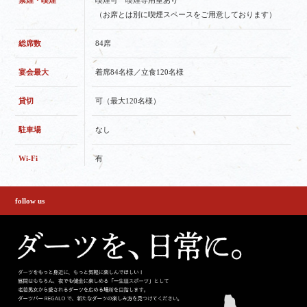
禁煙・喫煙
喫煙可 喫煙専用室あり
（お席とは別に喫煙スペースをご用意しております）
総席数
84席
宴会最大
着席84名様／立食120名様
貸切
可（最大120名様）
駐車場
なし
Wi-Fi
有
follow us