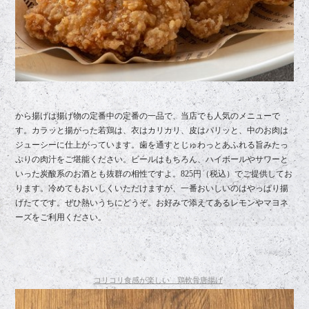
から揚げは揚げ物の定番中の定番の一品で、当店でも人気のメニューで
す。カラッと揚がった若鶏は、衣はカリカリ、皮はパリッと、中のお肉は
ジューシーに仕上がっています。歯を通すとじゅわっとあふれる旨みたっ
ぷりの肉汁をご堪能ください。ビールはもちろん、ハイボールやサワーと
いった炭酸系のお酒とも抜群の相性ですよ。825円（税込）でご提供してお
ります。冷めてもおいしくいただけますが、一番おいしいのはやっぱり揚
げたてです。ぜひ熱いうちにどうぞ。お好みで添えてあるレモンやマヨネ
ーズをご利用ください。
コリコリ食感が楽しい 鶏軟骨唐揚げ