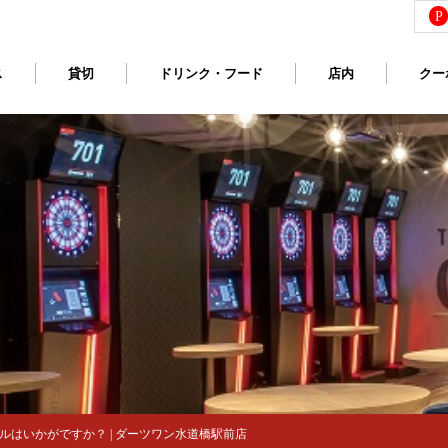
P
ス
貸切
ドリンク・フード
店内
クー
はいかがですか？ | ダーツワン水道橋駅前店