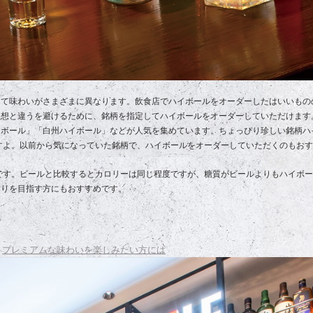
って味わいがさまざまに異なります。飲食店でハイボールをオーダーしたはいいもの
理想と違うを避けるために、銘柄を指定してハイボールをオーダーしていただけます
イボール」「白州ハイボール」などが人気を集めています。ちょっぴり珍しい銘柄ハ
すよ。以前から気になっていた銘柄で、ハイボールをオーダーしていただくのもお
です。ビールと比較するとカロリーは同じ程度ですが、糖質がビールよりもハイボ
作りを目指す方にもおすすめです。
プレミアムな味わいを楽しみたい方には