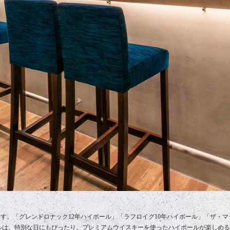
す。「グレンドロナック12年ハイボール」「ラフロイグ10年ハイボール」「ザ・マ
ールは、特別な日にもぴったり。プレミアムウイスキーを使ったハイボールが楽しめ