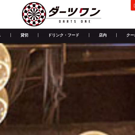
ス
貸切
ドリンク・フード
店内
クー