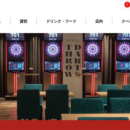
P
ス
貸切
ドリンク・フード
店内
クー