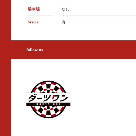
駐車場
なし
Wi-Fi
有
follow us