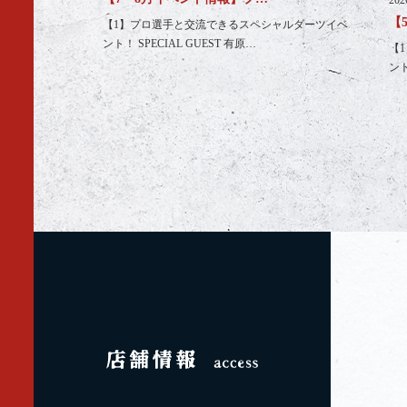
【
【1】プロ選手と交流できるスペシャルダーツイベ
ント！ SPECIAL GUEST 有原…
【
ント