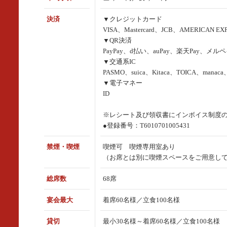
決済
▼クレジットカード
VISA、Mastercard、JCB、AMERICAN EXP
▼QR決済
PayPay、d払い、auPay、楽天Pay、メルペ
▼交通系IC
PASMO、suica、Kitaca、TOICA、man
▼電子マネー
ID
※レシート及び領収書にインボイス制度
●登録番号：T6010701005431
禁煙・喫煙
喫煙可 喫煙専用室あり
（お席とは別に喫煙スペースをご用意し
総席数
68席
宴会最大
着席60名様／立食100名様
貸切
最小30名様～着席60名様／立食100名様