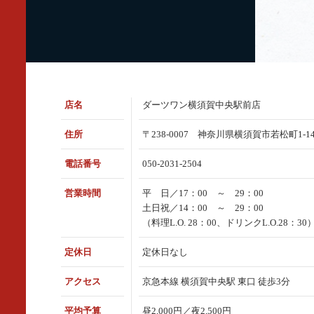
店名
ダーツワン横須賀中央駅前店
住所
〒238-0007 神奈川県横須賀市若松町1-14-8
電話番号
050-2031-2504
営業時間
平 日／17：00 ～ 29：00
土日祝／14：00 ～ 29：00
（料理L.O. 28：00、ドリンクL.O.28：30
定休日
定休日なし
アクセス
京急本線 横須賀中央駅 東口 徒歩3分
平均予算
昼2,000円／夜2,500円